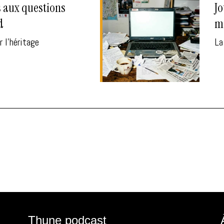
s aux questions
Jo
d
mé
r l'héritage
La
Thune podcast