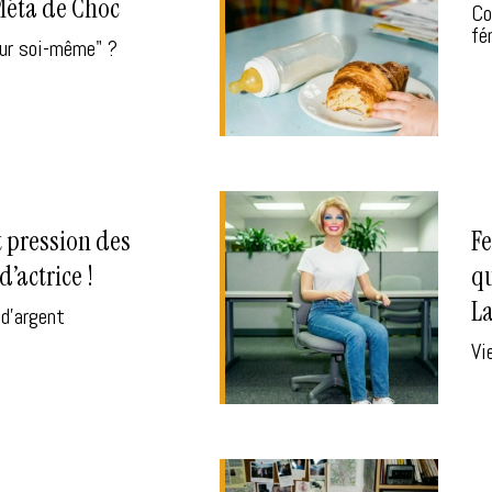
Méta de Choc
Co
fé
sur soi-même" ?
t pression des
Fe
’actrice !
qu
La
 d'argent
Vi