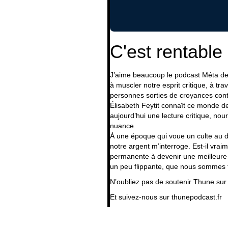
C'est rentable
J’aime beaucoup
le podcast Méta d
à muscler notre esprit critique, à t
personnes sorties de croyances co
Élisabeth Feytit connaît ce monde de
aujourd’hui une lecture critique, nou
nuance.
À une époque qui voue un culte au 
notre argent m’interroge. Est-il vraim
permanente à devenir une meilleure v
un peu flippante, que nous sommes t
N’oubliez pas de
soutenir Thune sur
Et suivez-nous sur
thunepodcast.fr