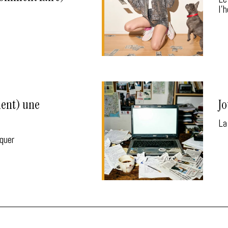
l'
ent) une
Jo
La
quer