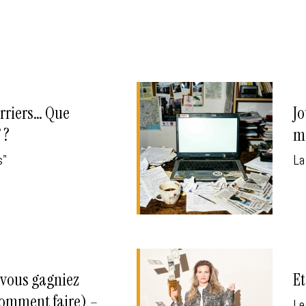
erriers… Que
Jo
 ?
mé
s"
La
 vous gagniez
Et
 comment faire) –
Le