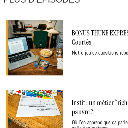
BONUS THUNE EXPRESS
Courtès
Notre jeu de questions rép
Instit : un métier “ric
pauvre ?
Où l'on apprend que ça parl
salle des maîtres