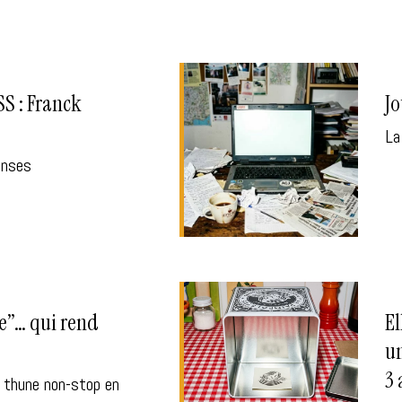
 : Franck
Jo
La
onses
he”… qui rend
El
un
3 
e thune non-stop en