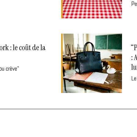
Pe
rk : le coût de la
“P
: 
l
ou crève"
Le