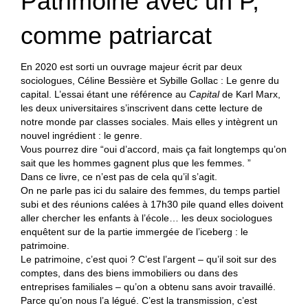
Patrimoine avec un P,
Genre
du
comme patriarcat
capital
En 2020 est sorti un ouvrage majeur écrit par deux
sociologues, Céline Bessière et Sybille Gollac : Le genre du
capital. L’essai étant une référence au
Capital
de Karl Marx,
les deux universitaires s’inscrivent dans cette lecture de
notre monde par classes sociales. Mais elles y intègrent un
nouvel ingrédient : le genre.
Vous pourrez dire “oui d’accord, mais ça fait longtemps qu’on
sait que les hommes gagnent plus que les femmes. ”
Dans ce livre, ce n’est pas de cela qu’il s’agit.
On ne parle pas ici du salaire des femmes, du temps partiel
subi et des réunions calées à 17h30 pile quand elles doivent
aller chercher les enfants à l’école… les deux sociologues
enquêtent sur de la partie immergée de l’iceberg : le
patrimoine.
Le patrimoine, c’est quoi ? C’est l’argent – qu’il soit sur des
comptes, dans des biens immobiliers ou dans des
entreprises familiales – qu’on a obtenu sans avoir travaillé.
Parce qu’on nous l’a légué. C’est la transmission, c’est