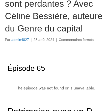
sont perdantes ? Avec
Céline Bessière, auteure
du Genre du capital
sur
Par
admin4827
|
28 août 2024
|
Commentaires fermés
Divorce,
héritage
:
pourquoi
les
Épisode 65
femmes
sont
perdantes
?
Avec
Céline
Bessière,
auteure
du