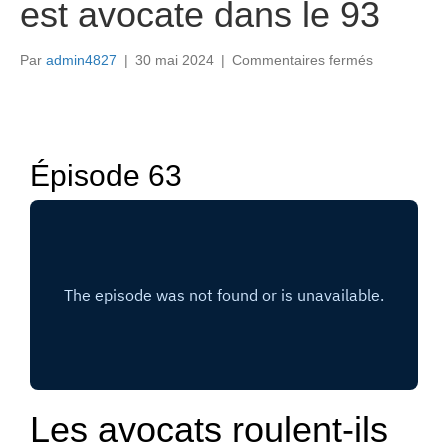
est avocate dans le 93
sur
Par
admin4827
|
30 mai 2024
|
Commentaires fermés
Défendre
les
pauvres,
payer
ses
Épisode 63
charges
:
elle
est
avocate
dans
le
93
Les avocats roulent-ils